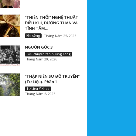
“THIỀN THỔI” NGHỆ THUẬT
ĐIỀU KHÍ, DƯỠNG THÂN VÀ
TĨNH TÂM...
Khí công
Tháng Năm 25, 2026
NGUỒN GỐC 3
Cửu chuyển tán hương công
Tháng Năm 20, 2026
“THẬP NIÊN SƯ ĐỒ TRUYỆN”
(Tư Liệu)- Phần 1
Tư Liệu Y Khoa
Tháng Năm 6, 2026