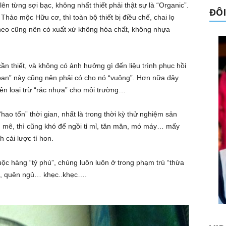
ên từng sợi bạc, không nhất thiết phải thật sự là “Organic”.
ĐÔI
Thảo mộc Hữu cơ, thì toàn bộ thiết bị điều chế, chai lọ
heo cũng nên có xuất xứ không hóa chất, không nhựa
ần thiết, và không có ảnh hưởng gì đến liệu trình phục hồi
đoan” này cũng nên phải có cho nó “vuông”. Hơn nữa đây
ên loại trừ “rác nhựa” cho môi trường…
ao tổn” thời gian, nhất là trong thời kỳ thử nghiệm sản
 mê, thì cũng khó để ngồi tỉ mỉ, tăn măn, mó máy… mấy
h cái lược tí hon.
uộc hàng “tỷ phú”, chúng luôn luôn ở trong phạm trù “thừa
ăn, quên ngủ… khẹc..khẹc….