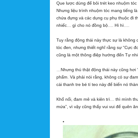
Que lược dùng để bôi trét keo nhuộm tóc l
ơ
Nhưng liệu trình nhuộm tóc mang tiếng là 
n
chứa đựng và các dụng cụ phụ thuộc đi t
g
y
nhiếc… gì cho nó đồng bộ…. Hì hì….
Q
u
Tuy rằng động thái này thực sự là không c
ả
tóc đen, nhưng thiết nghĩ rằng sự “Cực 
n
cũng là một thông điệp hướng đến Tự nhi
g
N
…Nhưng thú thật động thái này cũng hơi “h
h
ẫ
phẩm. Và phải nói rằng, không có sự đam
n
cái thanh tre bé tí teo này để biến nó thàn
L
ê
Khổ nổi, đam mê và kiên trì… thì mình th
T
mứa”, vì vậy cũng thấy vui vui để quên 
h
u
ậ
n
N