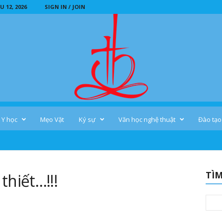
 12, 2026
SIGN IN / JOIN
Y học
Mẹo Vặt
Ký sự
Văn học nghệ thuật
Đào tạo
TÌM
thiết…!!!