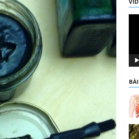
VI
Trình
chơi
Video
BÀI