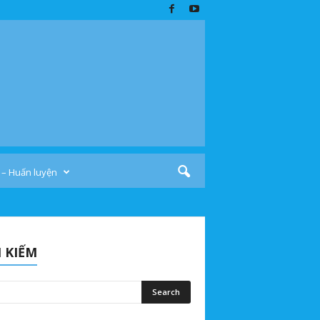
 – Huấn luyện
 KIẾM