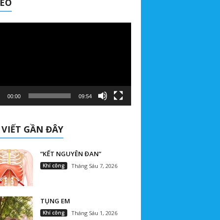
DEO
00:00
09:54
 VIẾT GẦN ĐÂY
“KẾT NGUYÊN ĐAN”
Khí công
Tháng Sáu 7, 2026
TỤNG EM
Khí công
Tháng Sáu 1, 2026