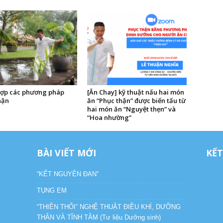
ợp các phương pháp
[Ăn Chay] kỹ thuật nấu hai món
hận
ăn “Phục thận” được biến tấu từ
hai món ăn “Nguyệt thẹn” và
“Hoa nhường”
BÀI VIẾT MỚI
KẾT
“KẾT NGUYÊN ĐAN”
TỤNG EM
“THIỀN THỔI” NGHỆ THUẬT ĐIỀU KHÍ, DƯỠNG
THÂN VÀ TĨNH TÂM (Tư liệu Dưỡng sinh)