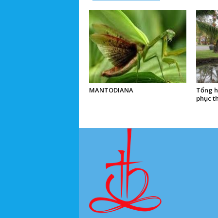
MANTODIANA
Tổng h
phục t