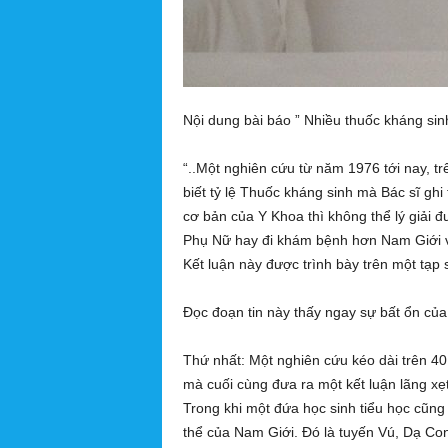
g
h
ĩ
a
Nội dung bài báo ” Nhiều thuốc kháng sin
“..Một nghiên cứu từ năm 1976 tới nay, t
biết tỷ lệ Thuốc kháng sinh mà Bác sĩ ghi
cơ bản của Y Khoa thì không thể lý giải đ
Phụ Nữ hay đi khám bệnh hơn Nam Giới và 
Kết luận này được trình bày trên một tạp 
Đọc đoạn tin này thấy ngay sự bất ổn củ
Thứ nhất: Một nghiên cứu kéo dài trên 40
mà cuối cùng đưa ra một kết luận lãng xẹt
Trong khi một đứa học sinh tiểu học cũng
thể của Nam Giới. Đó là tuyến Vú, Dạ Co