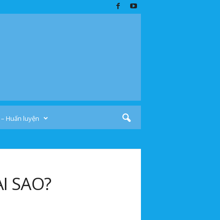
 – Huấn luyện
ẠI SAO?