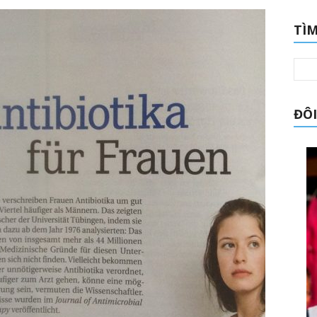
TÌM
ĐÔI