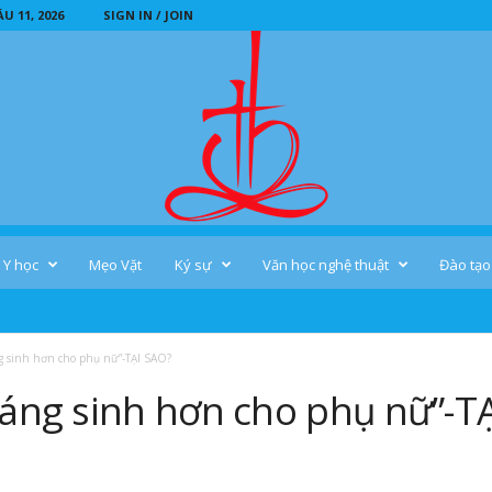
 11, 2026
SIGN IN / JOIN
Y học
Mẹo Vặt
Ký sự
Văn học nghệ thuật
Đào tạo
 sinh hơn cho phụ nữ”-TẠI SAO?
háng sinh hơn cho phụ nữ”-T