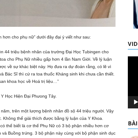
h hơn cho phụ nữ” dưới đây đại ý viết như sau:
VI
rên 44 triệu bệnh nhân của trường Đại Học Tubingen cho
 toa cho Phụ Nữ nhiều gấp hơn 4 lần Nam Giới. Về lý luận
Trình
chơi
ược về sự khác biệt này. Họ đưa ra dự đoán rằng, có lẽ vì
Video
Bác Sĩ thì cứ ra toa thuốc Kháng sinh khi chưa cần thiết.
san khoa học về Hoá trị liệu…”
a Y Học Hiện Đại Phưong Tây.
 năm, trên một lượng bệnh nhân đồ sộ 44 triệu người. Vậy
. Không thể giải thích được bằng lý luận của Y Khoa.
BÀI
 có thể biết là cơ thể Phụ Nữ có 3 bộ phận nhiều hơn cơ
n và Buồng trứng. 3 bộ phận này cùng với bộ phận sinh dục