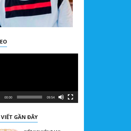
DEO
00:00
09:54
 VIẾT GẦN ĐÂY