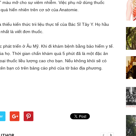
t” màu mỡ cho sự viêm nhiễm. Việc phụ nữ dùng thuốc
quá hiển nhiên trên cơ sở của Anatomie.
 thiếu kiến thức trii liệu thực tế của Bác Sĩ Tây Y. Họ hầu
nhất là viết đơn thuốc.
 phát triển ở Âu Mỹ. Khi đi khám bệnh bằng bảo hiểm y tế.
a họ. Thời gian chẩn khám quá 5 phút đã là một đặc ân
loại thuốc liều lượng cao cho bạn. Nếu không khỏi sẽ có
i tên bạn có trên bảng cáo phó của tờ báo địa phương.
er
UTHOR