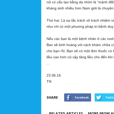
nữ có cấu tạo bằng da nhờn là “mảnh đấ
kháng sinh nhiều hơn Nam giới là chuyện 
Thứ hai: Là sự tắc trách vô trách nhiệm và
như chỉ có một phương pháp trị bệnh duy 
Nếu các bạn là một bệnh nhân ở các nước
Ban sẽ kinh hoàng với cách khám chữa củ
cho bạn rồi. Bạn sẽ có một đơn thuốc có 
liều cao hơn cứ vậy tăng liều cho đến kh
…
23.06.16
TN
SHARE
Facebook
Twitt
RELATED ARTICLES
MORE FROM A