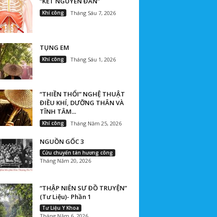
“KẾT NGUYÊN ĐAN”
Khí công
Tháng Sáu 7, 2026
TỤNG EM
Khí công
Tháng Sáu 1, 2026
“THIỀN THỔI” NGHỆ THUẬT
ĐIỀU KHÍ, DƯỠNG THÂN VÀ
TĨNH TÂM...
Khí công
Tháng Năm 25, 2026
NGUỒN GỐC 3
Cửu chuyển tán hương công
Tháng Năm 20, 2026
“THẬP NIÊN SƯ ĐỒ TRUYỆN”
(Tư Liệu)- Phần 1
Tư Liệu Y Khoa
Tháng Năm 6, 2026