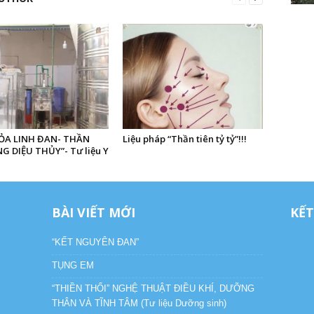
ỎA LINH ĐAN- THẦN
Liệu pháp “Thần tiên tỷ tỷ”!!!
 DIỆU THỦY”- Tư liệu Y
BÀI VIẾT MỚI
KẾT
“KẾT NGUYÊN ĐAN”
TỤNG EM
“THIỀN THỔI” NGHỆ THUẬT ĐIỀU KHÍ, DƯỠNG
THÂN VÀ TĨNH TÂM (Tư liệu Dưỡng sinh)