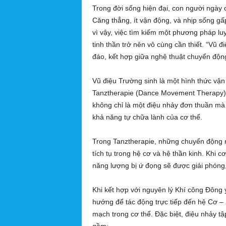
g
Trong đời sống hiện đại, con người ngày cà
h
Căng thẳng, ít vận động, và nhịp sống gấ
ĩ
vì vậy, việc tìm kiếm một phương pháp lu
a
tinh thần trở nên vô cùng cần thiết. “Vũ 
đáo, kết hợp giữa nghệ thuật chuyển động
Vũ điệu Trường sinh là một hình thức vậ
Tanztherapie (Dance Movement Therapy) 
không chỉ là một điệu nhảy đơn thuần mà 
khả năng tự chữa lành của cơ thể.
Trong Tanztherapie, những chuyển động r
tích tụ trong hệ cơ và hệ thần kinh. Khi 
năng lượng bị ứ đọng sẽ được giải phóng,
Khi kết hợp với nguyên lý Khí công Đông
hướng để tác động trực tiếp đến hệ Cơ –
mạch trong cơ thể. Đặc biệt, điệu nhảy t