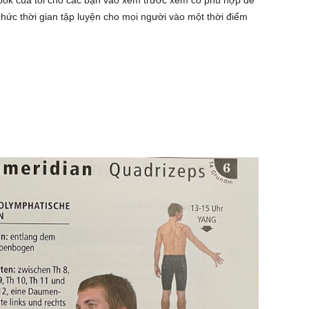
book của tôi cho các bạn vào xem trước xem có phù hợp để
chức thời gian tập luyện cho mọi người vào một thời điểm