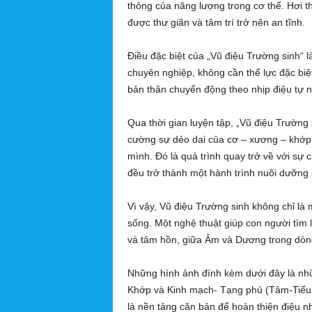
thông của năng lượng trong cơ thể. Hơi th
được thư giãn và tâm trí trở nên an tĩnh.
Điều đặc biệt của „Vũ điệu Trường sinh“ l
chuyên nghiệp, không cần thể lực đặc biệ
bản thân chuyển động theo nhịp điệu tự n
Qua thời gian luyện tập, „Vũ điệu Trường 
cường sự dẻo dai của cơ – xương – khớp 
mình. Đó là quá trình quay trở về với sự
đều trở thành một hành trình nuôi dưỡng
Vì vậy, Vũ điệu Trường sinh không chỉ là
sống. Một nghệ thuật giúp con người tìm l
và tâm hồn, giữa Âm và Dương trong dòn
Những hình ảnh đính kèm dưới đây là nhữ
Khớp và Kinh mạch- Tạng phủ (Tâm-Tiểu 
là nền tảng căn bản để hoàn thiện điệu 