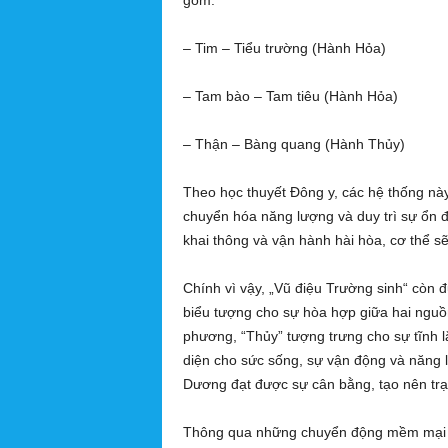
gồm:
– Tim – Tiểu trường (Hành Hỏa)
– Tam bào – Tam tiêu (Hành Hỏa)
– Thận – Bàng quang (Hành Thủy)
Theo học thuyết Đông y, các hệ thống này 
chuyển hóa năng lượng và duy trì sự ổn 
khai thông và vận hành hài hòa, cơ thể sẽ
Chính vì vậy, „Vũ điệu Trường sinh“ còn
biểu tượng cho sự hòa hợp giữa hai nguồ
phương, “Thủy” tượng trưng cho sự tĩnh lặ
diện cho sức sống, sự vận động và năng 
Dương đạt được sự cân bằng, tạo nên trạ
Thông qua những chuyển động mềm mại n