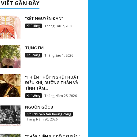
 VIẾT GẦN ĐÂY
“KẾT NGUYÊN ĐAN”
Khí công
Tháng Sáu 7, 2026
TỤNG EM
Khí công
Tháng Sáu 1, 2026
“THIỀN THỔI” NGHỆ THUẬT
ĐIỀU KHÍ, DƯỠNG THÂN VÀ
TĨNH TÂM...
Khí công
Tháng Năm 25, 2026
NGUỒN GỐC 3
Cửu chuyển tán hương công
Tháng Năm 20, 2026
“THẬP NIÊN SƯ ĐỒ TRUYỆN”