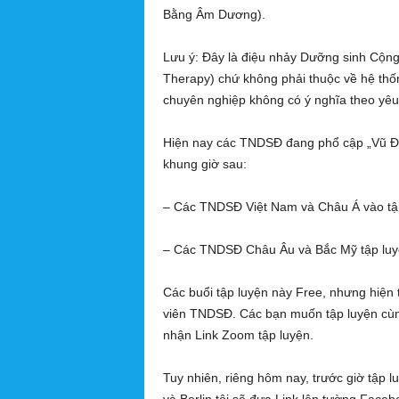
Bằng Âm Dương).
Lưu ý: Đây là điệu nhảy Dưỡng sinh Cộn
Therapy) chứ không phải thuộc về hệ thốn
chuyên nghiệp không có ý nghĩa theo yêu
Hiện nay các TNDSĐ đang phổ cập „Vũ Đi
khung giờ sau:
– Các TNDSĐ Việt Nam và Châu Á vào tập l
– Các TNDSĐ Châu Âu và Bắc Mỹ tập luyệ
Các buổi tập luyện này Free, nhưng hiện 
viên TNDSĐ. Các bạn muốn tập luyện cùng
nhận Link Zoom tập luyện.
Tuy nhiên, riêng hôm nay, trước giờ tập l