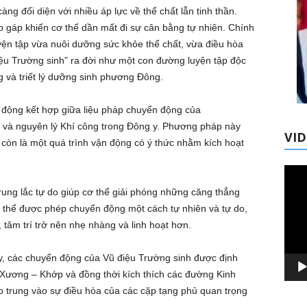
ng đối diện với nhiều áp lực về thể chất lẫn tinh thần.
p gáp khiến cơ thể dần mất đi sự cân bằng tự nhiên. Chính
yện tập vừa nuôi dưỡng sức khỏe thể chất, vừa điều hòa
điệu Trường sinh” ra đời như một con đường luyện tập độc
 và triết lý dưỡng sinh phương Đông.
n động kết hợp giữa liệu pháp chuyển động của
và nguyên lý Khí công trong Đông y. Phương pháp này
VI
còn là một quá trình vận động có ý thức nhằm kích hoạt
Trình
chơi
ung lắc tự do giúp cơ thể giải phóng những căng thẳng
Video
cơ thể được phép chuyển động một cách tự nhiên và tự do,
 tâm trí trở nên nhẹ nhàng và linh hoạt hơn.
 y, các chuyển động của Vũ điệu Trường sinh được định
 Xương – Khớp và đồng thời kích thích các đường Kinh
ập trung vào sự điều hòa của các cặp tạng phủ quan trọng