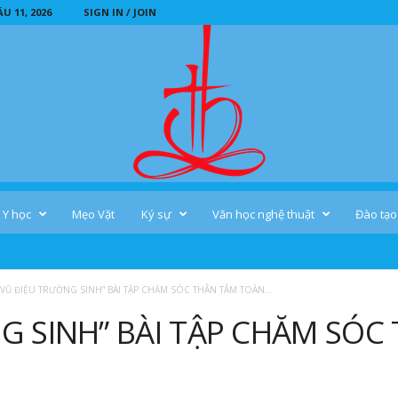
 11, 2026
SIGN IN / JOIN
Y học
Mẹo Vặt
Ký sự
Văn học nghệ thuật
Đào tạo
“VŨ ĐIỆU TRƯỜNG SINH” BÀI TẬP CHĂM SÓC THÂN TÂM TOÀN...
G SINH” BÀI TẬP CHĂM SÓ