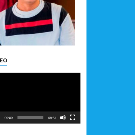
DEO
00:00
09:54