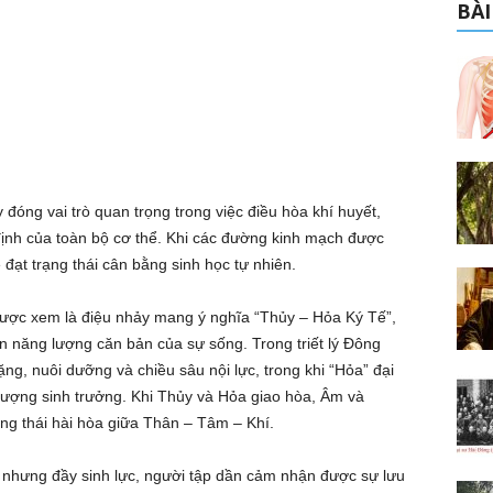
BÀI
đóng vai trò quan trọng trong việc điều hòa khí huyết,
định của toàn bộ cơ thể. Khi các đường kinh mạch được
 đạt trạng thái cân bằng sinh học tự nhiên.
 được xem là điệu nhảy mang ý nghĩa “Thủy – Hỏa Ký Tế”,
n năng lượng căn bản của sự sống. Trong triết lý Đông
ng, nuôi dưỡng và chiều sâu nội lực, trong khi “Hỏa” đại
lượng sinh trưởng. Khi Thủy và Hỏa giao hòa, Âm và
ng thái hài hòa giữa Thân – Tâm – Khí.
hưng đầy sinh lực, người tập dần cảm nhận được sự lưu