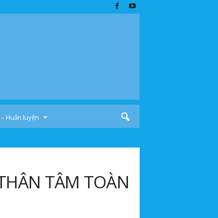
 – Huấn luyện
C THÂN TÂM TOÀN