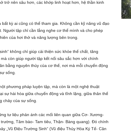
ở trở nên sâu hơn, các khớp linh hoạt hơn, hệ thần kinh
à bất kỳ ai cũng có thể tham gia. Không cần kỹ năng vũ đạo
t. Người tập chỉ cần lắng nghe cơ thể mình và cho phép
hiên của hơi thở và năng lượng bên trong.
sinh“ không chỉ giúp cải thiện sức khỏe thể chất, tăng
mà còn giúp người tập kết nối sâu sắc hơn với chính
 cân bằng nguyên thủy của cơ thể, nơi mà mỗi chuyển động
 sự sống.
 một phương pháp luyện tập, mà còn là một nghệ thuật
ại sự hài hòa giữa chuyển động và tĩnh lặng, giữa thân thể
g chảy của sự sống.
ng tư liệu phản ánh các mối liên quan giữa Cơ- Xương-
trường, Tâm bào- Tam tiêu, Thận- Bàng quang). Đó chính
nhảy „Vũ Điệu Trường Sinh“ (Vũ điệu Thủy Hỏa Ký Tế- Cân