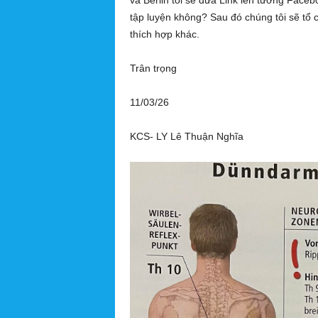
và Berlin tôi sẽ đưa Link lên tường Face
tập luyện không? Sau đó chúng tôi sẽ tổ 
thích hợp khác.
Trân trọng
11/03/26
KCS- LY Lê Thuận Nghĩa