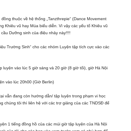
g đồng thuộc về hệ thống „Tanzthrepie“ (Dance Movement
g Khiêu vũ hay Múa biểu diễn. Vì vậy các yếu tố Khiêu vũ
 cầu Dưỡng sinh của điệu nhảy này!!!!
ệu Trường Sinh“ cho các nhóm Luyện tập tích cực vào các
uyện vào lúc 5 giờ sáng và 20 giờ (8 giờ tối), giờ Hà Nội
n vào lúc 20h00 (Giờ Berlin)
tại vẫn đang còn hướng dẫn/ tập luyện trong phạm vi học
 chúng tôi thì liên hệ với các trợ giảng của các TNDSĐ để
uyện 1 tiếng đồng hồ của các múi giờ tập luyện của Hà Nội