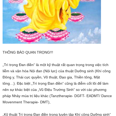
THÔNG BÁO QUAN TRỌNG!!!
„Trì trọng Đan điền“ là một kỹ thuật rất quan trọng trong việc tích
liễm và vận hóa Nội đan (Nội lực) của thuật Dưỡng sinh (Khí công
Đông y, Thái cực quyền, Võ thuật, Đạo gia, Thiền tông, Mật
tông…). Đặc biệt „Trì trọng Đan điền“ cũng là điễm cốt lõi để làm
nên sự khác biệt của „Vũ Điệu Trường Sinh“ so với các phương
pháp Nhảy múa trị liệu khác (Tanztherapie- DGFT- EADMT/ Dance
Movenment Therapie- DMT),
„Kỹ thuật Trì trọng Đan điền trong luyện tập Khí công Dưỡng sinh“