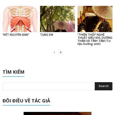
“KẾT NGUYÊN ĐAN”
TỤNG EM
“THIỀN THỔI” NGHỆ
THUẬT ĐIỀU KHÍ, DƯỠNG
THÂN VÀ TĨNH TÂM (Tư
liệu Dưỡng sinh)
TÌM KIẾM
ĐÔI ĐIỀU VỀ TÁC GIẢ