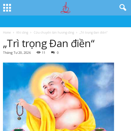
Home
Khí công
Cửu chuyển tán hương công
„Trì trọng Đan điền“
„Trì trọng Đan điền“
Tháng Tư 20, 2026
11
0