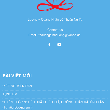
Lương y Quảng Nhẫn Lê Thuận Nghĩa
Contact us
Email: tnduongsinhduong@yahoo.de.
BÀI VIẾT MỚI
“KẾT NGUYÊN ĐAN”
TỤNG EM
“THIỀN THỔI” NGHỆ THUẬT ĐIỀU KHÍ, DƯỠNG THÂN VÀ TĨNH TÂM
(Tư liệu Dưỡng sinh)