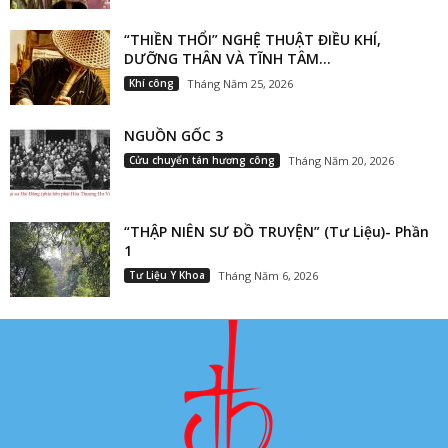
“THIỀN THỔI” NGHỆ THUẬT ĐIỀU KHÍ,
DƯỠNG THÂN VÀ TĨNH TÂM...
Khí công
Tháng Năm 25, 2026
NGUỒN GỐC 3
Cửu chuyển tán hương công
Tháng Năm 20, 2026
“THẬP NIÊN SƯ ĐỒ TRUYỆN” (Tư Liệu)- Phần
1
Tư Liệu Y Khoa
Tháng Năm 6, 2026