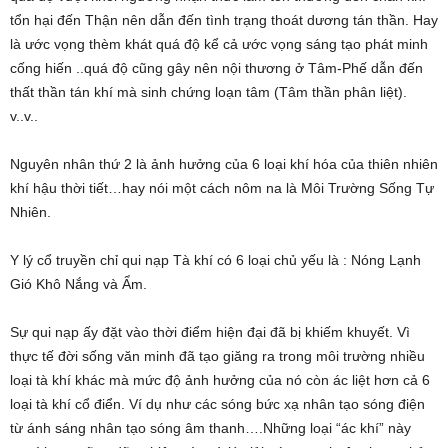
tổn hại đến Thận nên dẫn đến tình trạng thoát dương tán thần. Hay
là ước vọng thèm khát quá độ kể cả ước vọng sáng tạo phát minh
cống hiến ..quá độ cũng gây nên nội thương ở Tâm-Phế dẫn đến
thất thần tán khí mà sinh chứng loạn tâm (Tâm thần phân liệt).
v..v..
Nguyên nhân thứ 2 là ảnh hưởng của 6 loại khí hóa của thiên nhiên
khí hậu thời tiết…hay nói một cách nôm na là Môi Trường Sống Tự
Nhiên.
Y lý cổ truyền chỉ qui nạp Tà khí có 6 loại chủ yếu là : Nóng Lạnh
Gió Khô Nắng và Ẩm.
Sự qui nạp ấy đặt vào thời điểm hiện đại đã bị khiếm khuyết. Vì
thực tế đời sống văn minh đã tạo giăng ra trong môi trường nhiều
loại tà khí khác mà mức độ ảnh hưởng của nó còn ác liệt hơn cả 6
loại tà khí cổ điển. Ví dụ như các sóng bức xạ nhân tạo sóng điện
từ ánh sáng nhân tạo sóng âm thanh….Những loại “ác khí” này