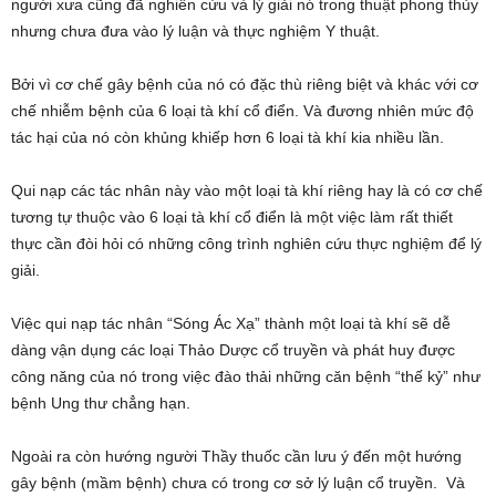
người xưa cũng đã nghiên cứu và lý giải nó trong thuật phong thủy
nhưng chưa đưa vào lý luận và thực nghiệm Y thuật.
Bởi vì cơ chế gây bệnh của nó có đặc thù riêng biệt và khác với cơ
chế nhiễm bệnh của 6 loại tà khí cổ điển. Và đương nhiên mức độ
tác hại của nó còn khủng khiếp hơn 6 loại tà khí kia nhiều lần.
Qui nạp các tác nhân này vào một loại tà khí riêng hay là có cơ chế
tương tự thuộc vào 6 loại tà khí cổ điển là một việc làm rất thiết
thực cần đòi hỏi có những công trình nghiên cứu thực nghiệm để lý
giải.
Việc qui nạp tác nhân “Sóng Ác Xạ” thành một loại tà khí sẽ dễ
dàng vận dụng các loại Thảo Dược cổ truyền và phát huy được
công năng của nó trong việc đào thải những căn bệnh “thế kỷ” như
bệnh Ung thư chẳng hạn.
Ngoài ra còn hướng người Thầy thuốc cần lưu ý đến một hướng
gây bệnh (mầm bệnh) chưa có trong cơ sở lý luận cổ truyền. Và