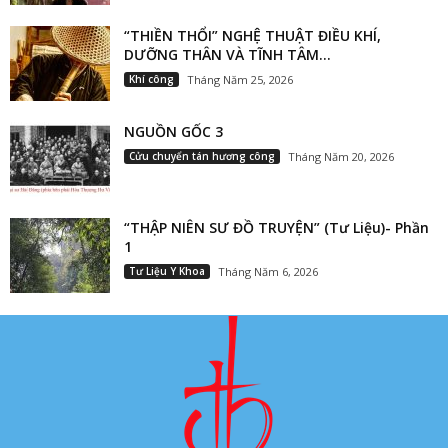
“THIỀN THỔI” NGHỆ THUẬT ĐIỀU KHÍ,
DƯỠNG THÂN VÀ TĨNH TÂM...
Khí công
Tháng Năm 25, 2026
NGUỒN GỐC 3
Cửu chuyển tán hương công
Tháng Năm 20, 2026
“THẬP NIÊN SƯ ĐỒ TRUYỆN” (Tư Liệu)- Phần
1
Tư Liệu Y Khoa
Tháng Năm 6, 2026