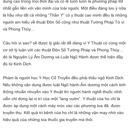
dụng cao trong mọi thời đại và có lẽ luôn luôn là phương pháp tốt
nhất gắn liền với văn minh của loài người. Một điều đáng lưu ý nữa
là hầu như tất cả những “Thần Y” có y thuật cao minh đều là những
người am hiểu về thuật Độn Số cũng như thuật Tướng Pháp Tử vi
và Phong Thủy…
Câu hỏi vì sao? sẽ được lý giải rất dễ dàng vì Y Thuật có cùng một
cơ sở lý luận với các thuật Độn Số Tướng Pháp và Phong Thủy…
đó là Nguyên Lý Âm Dương và Luật Ngũ Hành được thể hiện đầy
đủ từ Kinh Dịch.
Phàm là người học Y Học Cổ Truyền đều phải thấu ngộ Kinh Dịch.
Nếu không vận dụng được luật Ngũ hành-Âm dương một cách tinh
thông nhuần nhuyễn vào Y thuật thì người hành nghề thuốc vĩnh
viễn chỉ dừng lại vị trí của một “lang vườn”. Y thuật của họ chỉ là
được áp dụng một cách máy móc vào các phương toa đã được
truyền thụ. Kết quả trị bệnh của họ chỉ là những vận may nhờ vào
hiệu quả của những toa thuốc gia truyền mà thôi.