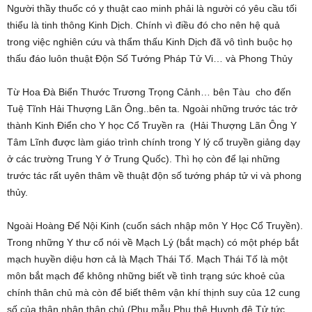
Người thầy thuốc có y thuật cao minh phải là người có yêu cầu tối
thiểu là tinh thông Kinh Dịch. Chính vì điều đó cho nên hệ quả
trong việc nghiên cứu và thẩm thấu Kinh Dịch đã vô tình buộc họ
thấu đáo luôn thuật Độn Số Tướng Pháp Tử Vi… và Phong Thủy
Từ Hoa Đà Biển Thước Trương Trọng Cảnh… bên Tàu cho đến
Tuệ Tĩnh Hải Thượng Lãn Ông..bên ta. Ngoài những trước tác trở
thành Kinh Điển cho Y học Cổ Truyền ra (Hải Thượng Lãn Ông Y
Tâm Lĩnh được làm giáo trình chính trong Y lý cổ truyền giảng dạy
ở các trường Trung Y ở Trung Quốc). Thì họ còn để lại những
trước tác rất uyên thâm về thuật độn số tướng pháp tử vi và phong
thủy.
Ngoài Hoàng Đế Nội Kinh (cuốn sách nhập môn Y Học Cổ Truyền).
Trong những Y thư cổ nói về Mạch Lý (bắt mạch) có một phép bắt
mạch huyền diệu hơn cả là Mạch Thái Tố. Mạch Thái Tố là một
môn bắt mạch để không những biết về tình trạng sức khoẻ của
chính thân chủ mà còn để biết thêm vận khí thịnh suy của 12 cung
số của thân nhân thân chủ (Phụ mẫu Phu thê Huynh đệ Tử tức