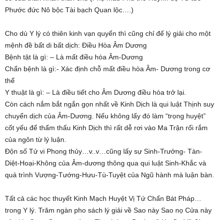
Phước đức Nô bộc Tài bạch Quan lộc….)
Cho dù Y lý có thiên kinh vạn quyển thì cũng chỉ để lý giải cho một
mệnh đề bất di bất dịch: Điều Hòa Âm Dương
Bệnh tật là gì: – Là mất điều hòa Âm-Dương
Chẩn bệnh là gì:- Xác định chỗ mất điều hòa Âm- Dương trong cơ
thể
Y thuật là gì: – Là điều tiết cho Âm Dương điều hòa trở lại.
Còn cách nắm bắt ngắn gọn nhất về Kinh Dịch là qui luật Thịnh suy
chuyển dịch của Âm-Dương. Nếu không lấy đó làm “trọng huyệt”
cốt yếu để thẩm thấu Kinh Dịch thì rất dễ rơi vào Ma Trận rối rắm
của ngôn từ lý luận.
Độn số Tử vi Phong thủy…v..v…cũng lấy sự Sinh-Trưởng- Tàn-
Diệt-Hoại-Không của Âm-dương thông qua qui luật Sinh-Khắc và
quá trình Vượng-Tướng-Hưu-Tù-Tuyệt của Ngũ hành mà luận bàn.
Tất cả các học thuyết Kinh Mạch Huyệt Vị Tứ Chẩn Bát Pháp…
trong Y lý. Trăm ngàn pho sách lý giải về Sao này Sao nọ Cửa này