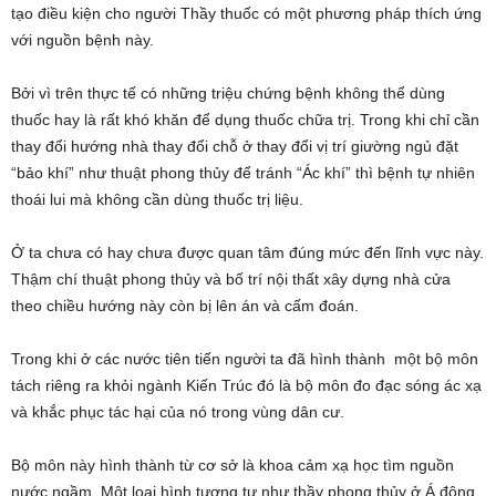
tạo điều kiện cho người Thầy thuốc có một phương pháp thích ứng
với nguồn bệnh này.
Bởi vì trên thực tế có những triệu chứng bệnh không thể dùng
thuốc hay là rất khó khăn để dụng thuốc chữa trị. Trong khi chỉ cần
thay đổi hướng nhà thay đổi chỗ ở thay đổi vị trí giường ngủ đặt
“bảo khí” như thuật phong thủy để tránh “Ác khí” thì bệnh tự nhiên
thoái lui mà không cần dùng thuốc trị liệu.
Ở ta chưa có hay chưa được quan tâm đúng mức đến lĩnh vực này.
Thậm chí thuật phong thủy và bố trí nội thất xây dựng nhà cửa
theo chiều hướng này còn bị lên án và cấm đoán.
Trong khi ở các nước tiên tiến người ta đã hình thành một bộ môn
tách riêng ra khỏi ngành Kiến Trúc đó là bộ môn đo đạc sóng ác xạ
và khắc phục tác hại của nó trong vùng dân cư.
Bộ môn này hình thành từ cơ sở là khoa cảm xạ học tìm nguồn
nước ngầm. Một loại hình tương tự như thầy phong thủy ở Á đông