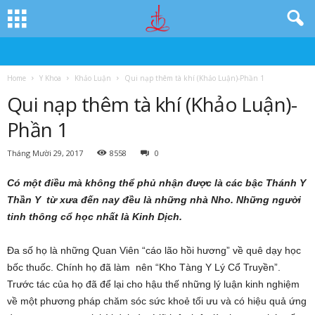
Home
Y Khoa
Khảo Luận
Qui nạp thêm tà khí (Khảo Luận)-Phần 1
Qui nạp thêm tà khí (Khảo Luận)-
Phần 1
Tháng Mười 29, 2017
8558
0
Có một điều mà không thể phủ nhận được là các bậc Thánh Y
Thần Y từ xưa đến nay đều là những nhà Nho. Những người
tinh thông cổ học nhất là Kinh Dịch.
Đa số họ là những Quan Viên “cáo lão hồi hương” về quê dạy học
bốc thuốc. Chính họ đã làm nên “Kho Tàng Y Lý Cổ Truyền”.
Trước tác của họ đã để lại cho hậu thế những lý luận kinh nghiệm
về một phương pháp chăm sóc sức khoẻ tối ưu và có hiệu quả ứng