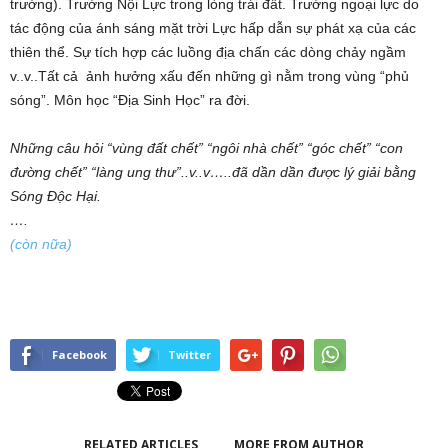
trường). Trường Nội Lực trong lòng trái đất. Trường ngoại lực do
tác động của ánh sáng mặt trời Lực hấp dẫn sự phát xạ của các
thiên thể. Sự tích hợp các luồng địa chấn các dòng chảy ngầm
v..v..Tất cả ảnh hưởng xấu đến những gì nằm trong vùng “phủ
sóng”. Môn học “Địa Sinh Học” ra đời.
Những câu hỏi “vùng đất chết” “ngôi nhà chết” “góc chết” “con
đường chết” “làng ung thư”..v..v…..đã dần dần được lý giải bằng
Sóng Độc Hại.
….
(còn nữa)
Facebook
Twitter
RELATED ARTICLES
MORE FROM AUTHOR