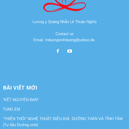
Lương y Quảng Nhẫn Lê Thuận Nghĩa
Contact us
Email: tnduongsinhduong@yahoo.de.
BÀI VIẾT MỚI
“KẾT NGUYÊN ĐAN”
TỤNG EM
“THIỀN THỔI” NGHỆ THUẬT ĐIỀU KHÍ, DƯỠNG THÂN VÀ TĨNH TÂM
(Tư liệu Dưỡng sinh)