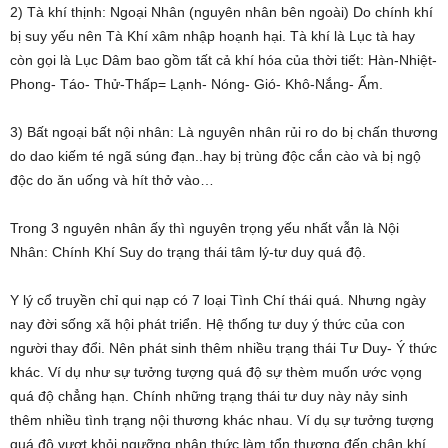
2) Tà khí thịnh: Ngoại Nhân (nguyên nhân bên ngoài) Do chính khí
bị suy yếu nên Tà Khí xâm nhập hoạnh hại. Tà khí là Lục tà hay
còn gọi là Lục Dâm bao gồm tất cả khí hóa của thời tiết: Hàn-Nhiệt-
Phong- Táo- Thử-Thấp= Lạnh- Nóng- Gió- Khô-Nắng- Ẩm.
3) Bất ngoại bất nội nhân: Là nguyên nhân rủi ro do bị chấn thương
do dao kiếm té ngã súng đạn..hay bị trùng độc cắn cào và bị ngộ
độc do ăn uống và hít thở vào…
Trong 3 nguyên nhân ấy thì nguyên trọng yếu nhất vẫn là Nội
Nhân: Chính Khí Suy do trạng thái tâm lý-tư duy quá độ.
Y lý cổ truyền chỉ qui nạp có 7 loại Tình Chí thái quá. Nhưng ngày
nay đời sống xã hội phát triển. Hệ thống tư duy ý thức của con
người thay đổi. Nên phát sinh thêm nhiều trạng thái Tư Duy- Ý thức
khác. Ví dụ như sự tưởng tượng quá độ sự thèm muốn ước vọng
quá độ chẳng hạn. Chính những trạng thái tư duy này nảy sinh
thêm nhiều tình trạng nội thương khác nhau. Ví dụ sự tưởng tượng
quá độ vượt khỏi ngưỡng nhận thức làm tổn thương đến chân khí