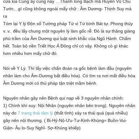
cửa kia Cung ấy cung này …Thanh long Bạch mã Huyền Vũ Chu
Tước…gì cũng không ngoài mấy chữ : Âm Dương- Thịnh Suy mà
ra
Tóm lại Y lý Độn số Tướng pháp Tử vi Tứ bình Bát tự..Phong thủy
v..v.. đều lấy chung một nguyên lý làm gốc rễ: Đó là sự thăng giáng
phù trầm của Âm Dương qui luật sinh khắc của Ngũ Hành. Chấm
hết. Toàn bộ nền Triết Học Á Đông chỉ có vậy. Không có gì khác
hơn nhiều hơn mấy chữ đó.
Nói về Y Lý. Thì lấy việc chẩn đoán ra gốc bệnh làm đầu (nguyên
nhân làm cho Âm-Dương bất điều hòa). Có tìm ra nơi mất điều hòa
Âm Dương mới có thủ pháp tận triệt mầm bệnh.
Nguyên nhân gây nên Bệnh qui nạp về 3 nguyên nhân chính:
1) Chính khí suy: Nội Nhân (nguyên nhân bên trong). Nguyên nhân
này do
7 trạng thái tâm lý
(thất tình) xảy ra thái quá (quá nhiều)
gây nên nội thương. ( Bi-Hỷ-Nộ-Ưu-Tư-Kinh-Khủng= Buồn-Vui-
Giận- Âu lo-Suy Nghĩ- Sợ-Khủng khiếp)