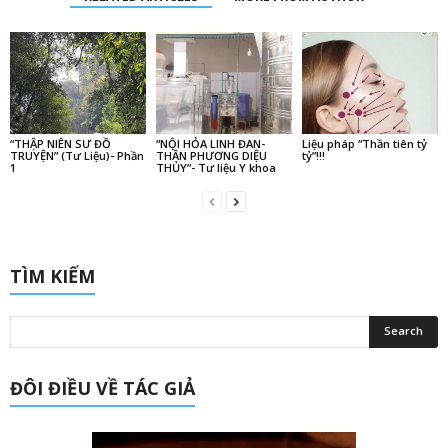
“THẬP NIÊN SƯ ĐỒ
“NỘI HỎA LINH ĐAN-
Liệu pháp “Thần tiên tỷ
TRUYỆN” (Tư Liệu)- Phần
THẦN PHƯƠNG DIỆU
tỷ”!!!
1
THỦY”- Tư liệu Y khoa
TÌM KIẾM
ĐÔI ĐIỀU VỀ TÁC GIẢ