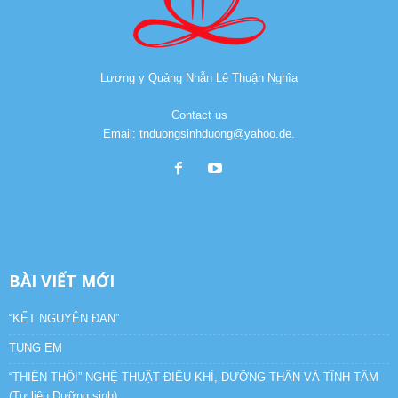
Lương y Quảng Nhẫn Lê Thuận Nghĩa
Contact us
Email: tnduongsinhduong@yahoo.de.
BÀI VIẾT MỚI
“KẾT NGUYÊN ĐAN”
TỤNG EM
“THIỀN THỔI” NGHỆ THUẬT ĐIỀU KHÍ, DƯỠNG THÂN VÀ TĨNH TÂM
(Tư liệu Dưỡng sinh)