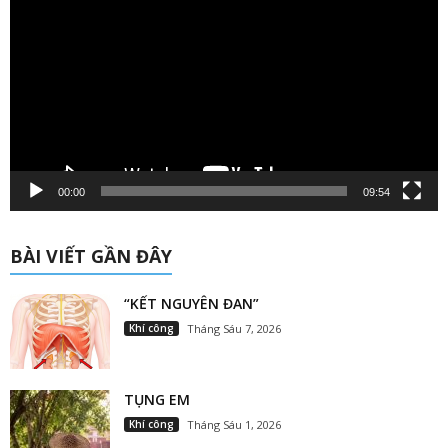
chơi
Video
00:00
09:54
BÀI VIẾT GẦN ĐÂY
“KẾT NGUYÊN ĐAN”
Khí công
Tháng Sáu 7, 2026
TỤNG EM
Khí công
Tháng Sáu 1, 2026