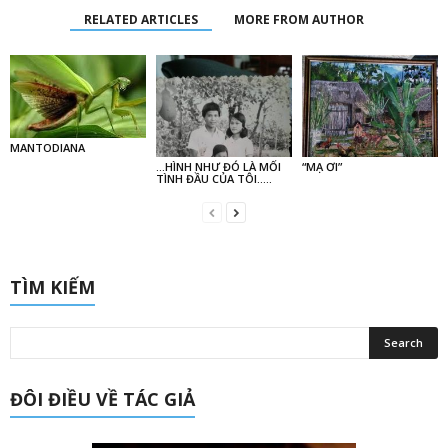
RELATED ARTICLES
MORE FROM AUTHOR
MANTODIANA
…HÌNH NHƯ ĐÓ LÀ MỐI
“MẠ ƠI”
TÌNH ĐẦU CỦA TÔI…..
TÌM KIẾM
ĐÔI ĐIỀU VỀ TÁC GIẢ