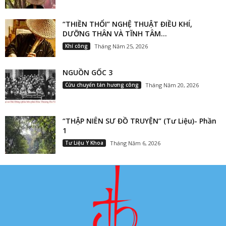
“THIỀN THỔI” NGHỆ THUẬT ĐIỀU KHÍ,
DƯỠNG THÂN VÀ TĨNH TÂM...
Khí công
Tháng Năm 25, 2026
NGUỒN GỐC 3
Cửu chuyển tán hương công
Tháng Năm 20, 2026
“THẬP NIÊN SƯ ĐỒ TRUYỆN” (Tư Liệu)- Phần
1
Tư Liệu Y Khoa
Tháng Năm 6, 2026