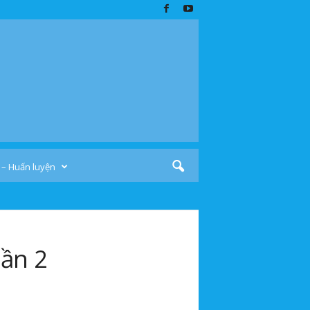
 – Huấn luyện
ần 2