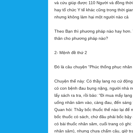
và cứu giúp được 110 Người và đồng thờ
hay tổ chức Y tế khác cũng trong thời gian
nhưng không làm hại một người nào cả
Theo Bạn thì phương pháp nào hay hơn. Và
thân cho phương pháp nào?
2- Mệnh đề thứ 2
Đó là câu chuyện “Phúc thống phục nh
Chuyện thế này: Có thầy lang nọ cứ động ai
có con bệnh đau bụng nặng, người nhà nử
lấy sách ra tra, rồi bảo: “Ði mua mấy l
uống nhân sâm vào, càng đau, đến sáng t
Quan hỏi: Thầy bốc thuốc thế nào lại để n
bốc thuốc có sách, chứ đâu phải bốc bậy 
có bài thuốc nhân sâm, cuối trang có gh
nhân sâm), nhưng chưa chấm câu, giở trang