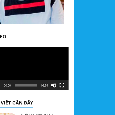
DEO
00:00
09:54
 VIẾT GẦN ĐÂY