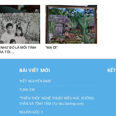
 NHƯ ĐÓ LÀ MỐI TÌNH
“MẠ ƠI”
A TÔI…..
BÀI VIẾT MỚI
KẾT
“KẾT NGUYÊN ĐAN”
TỤNG EM
“THIỀN THỔI” NGHỆ THUẬT ĐIỀU KHÍ, DƯỠNG
THÂN VÀ TĨNH TÂM (Tư liệu Dưỡng sinh)
NGUỒN GỐC 3