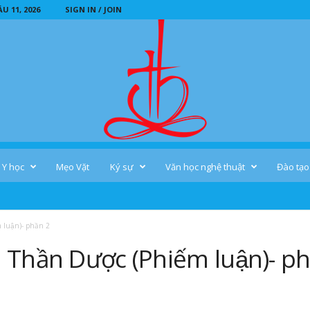
 11, 2026
SIGN IN / JOIN
Y học
Mẹo Vặt
Ký sự
Văn học nghệ thuật
Đào tạo
 luận)- phần 2
̀ Thần Dược (Phiếm luận)- ph