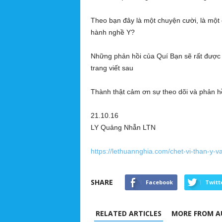
Theo bạn đây là một chuyện cười, là một
hành nghề Y?
Những phản hồi của Quí Bạn sẽ rất được
trang viết sau
Thành thật cảm ơn sự theo dõi và phản hồ
21.10.16
LY Quảng Nhẫn LTN
https://lethuannghia.com/chet-vi-than-y-
SHARE
Facebook
Twitt
RELATED ARTICLES
MORE FROM A