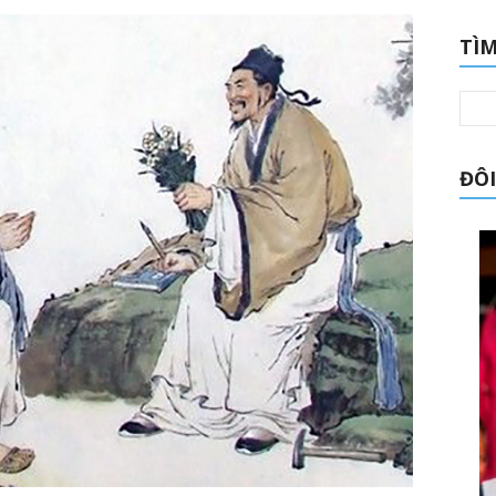
TÌM
ĐÔI