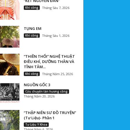
“KẾT NGUYÊN ĐAN”
Khí công
Tháng Sáu 7, 2026
TỤNG EM
Khí công
Tháng Sáu 1, 2026
“THIỀN THỔI” NGHỆ THUẬT
ĐIỀU KHÍ, DƯỠNG THÂN VÀ
TĨNH TÂM...
Khí công
Tháng Năm 25, 2026
NGUỒN GỐC 3
Cửu chuyển tán hương công
Tháng Năm 20, 2026
“THẬP NIÊN SƯ ĐỒ TRUYỆN”
(Tư Liệu)- Phần 1
Tư Liệu Y Khoa
Tháng Năm 6, 2026