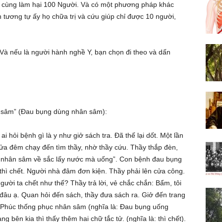
i cùng làm hại 100 Người. Và có một phương pháp khác
 tương tự ấy họ chữa trị và cứu giúp chỉ được 10 người,
 nếu là người hành nghề Y, bạn chọn đi theo và dấn
ân sâm” (Đau bụng dùng nhân sâm):
 hỏi bệnh gì là y như giở sách tra. Ðã thế lại dốt. Một lần
a đêm chạy đến tìm thầy, nhờ thầy cứu. Thầy thắp đèn,
ạng nhân sâm về sắc lấy nước mà uống”. Con bệnh đau bụng
hì chết. Người nhà đâm đơn kiện. Thầy phải lên cửa công.
gười ta chết như thế? Thầy trả lời, vẻ chắc chắn: Bẩm, tôi
đâu ạ. Quan hỏi đến sách, thầy đưa sách ra. Giở đến trang
i: Phúc thống phục nhân sâm (nghĩa là: Ðau bụng uống
 bên kia thì thấy thêm hai chữ tắc tử. (nghĩa là: thì chết).