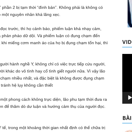
” phần 2 bị tạm thời “đình bản”. Không phải là không có
 do một nguyên nhân khá lãng xẹc.
̉ đọc trước, thì họ cảnh báo, phiếm luận khá nhạy cảm,
́ phản pháo dữ dội. Và phiếm luận có đụng chạm đến
VI
hi miếng cơm manh áo của họ bị đụng chạm tổn hại, thì
Trình
chơi
ười hành nghề Y, không chỉ có việc trực tiếp cứu người,
Video
i khác do vô tình hay cố tình giết người nữa. Vì vậy lão
g chạm nhiều nhất, và đặc biệt là không được đụng chạm
tránh hệ lụy không cần thiết
i một phong cách không trực diện, lão phu tạm thời đưa ra
n để thăm dò dư luận và hướng cảm thụ của người đọc.
BÀI
tế, trong một khoảng thời gian nhất định có thể chữa trị