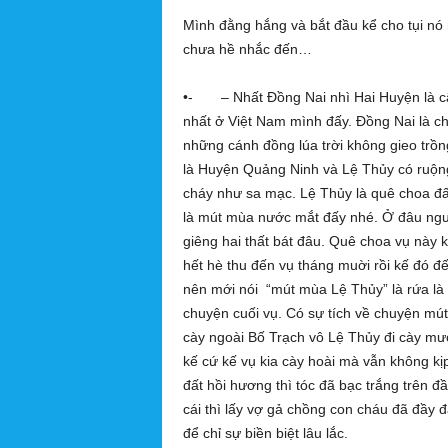
ơ
Mình đằng hắng và bắt đầu kể cho tụi nó 
n
chưa hề nhắc đến…
g
y
•- – Nhất Đồng Nai nhì Hai Huyện là câ
Q
nhất ở Việt Nam mình đấy. Đồng Nai là ch
u
ả
những cánh đồng lúa trời không gieo trồ
n
là Huyện Quảng Ninh và Lệ Thủy có ruộ
g
cháy như sa mạc. Lệ Thủy là quê choa đấ
N
là mút mùa nước mắt đấy nhé. Ở đâu người
h
giêng hai thất bát đâu. Quê choa vụ này k
ẫ
hết hè thu đến vụ tháng muời rồi kế đó đ
n
nên mới nói “mút mùa Lệ Thủy” là rứa là
L
ê
chuyện cuối vụ. Có sự tích về chuyện mú
T
cày ngoài Bố Trạch vô Lệ Thủy đi cày mướ
h
kế cứ kế vụ kia cày hoài mà vẫn không kịp
u
đất hồi hương thì tóc đã bạc trắng trên đ
ậ
cái thì lấy vợ gả chồng con cháu đã đầy 
n
để chỉ sự biền biệt lâu lắc.
N