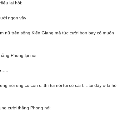
iếu lại hỏi:
cười ngon vậy
 nữ trên sông Kiến Giang mà tức cười bọn bay có muốn
hằng Phong lại nói
ơ…..
 nói eng có con c..thì tui nói tui có cái l….tui đây ơ là hò
ụng cười thằng Phong nói: