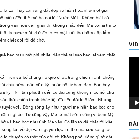
a là Lệ Thủy cái vùng đất đẹp và hiền hòa như một giải
 miều đến thế mà họ gọi là “Nước Mắt”. Không biết có
trong văn hóa dân gian thì không nhắc đến. Mà với ai thì tớ
 thật là nước mắt vì ở đó tớ có một tuổi thơ bầm dập lắm
xém chết đói rồi đó chớ.
VI
uê bác màu mỡ phì nhiêu đến thế tại sao bác lại xém chết
Trình
chơi
Video
kể- Tiên sư bố chúng nó quê choa trong chiến tranh chống
hải chịu hứng gần nữa ký thuốc nổ từ bom đạn. Bọn bay
nửa ký TNT tàn phá thì đến cỏ dại cũng không mọc nổi chứ
 vào thời chiến tranh khốc liệt đó nên đói khổ lắm. Nhưng
 tuyệt vời . Dòng sông ấy như người mẹ hiền bao bọc cho
 hiểm nghèo. Tớ cũng vậy Mẹ tớ mất sớm cũng vì bom Mỹ
ở và bao bọc như tình Mẹ vậy. Có lần tớ đã chết rồi kiệt
BÀI
g sóng lên vỗ dội vào nguyên lực trẻ thơ mà cứu sống tớ
 là chuyện có thật của đời tớ. Không phải riêng gì tớ đâu