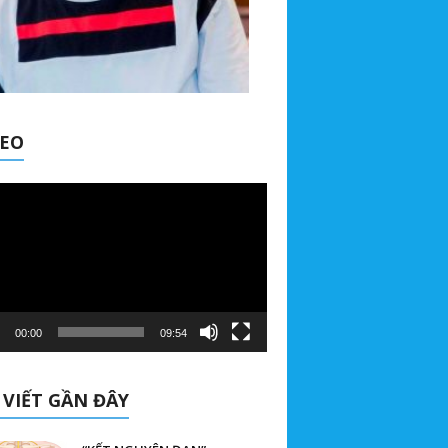
DEO
00:00
09:54
 VIẾT GẦN ĐÂY