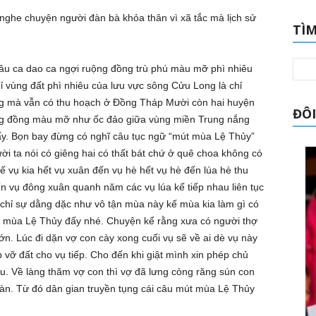
nghe chuyện người đàn bà khỏa thân vì xã tắc mà lịch sử
TÌM
u ca dao ca ngợi ruộng đồng trù phú màu mỡ phì nhiêu
ỉ vùng đất phì nhiêu của lưu vực sông Cửu Long là chỉ
ng mà vẫn có thu hoạch ở Đồng Tháp Mười còn hai huyện
ĐÔI
ng đồng màu mỡ như ốc đảo giữa vùng miền Trung nắng
y. Bọn bay đừng có nghĩ câu tục ngữ “mút mùa Lệ Thủy”
 ta nói có giêng hai có thất bát chứ ở quê choa không có
ế vụ kia hết vụ xuân đến vụ hè hết vụ hè đến lúa hè thu
ến vụ đông xuân quanh năm các vụ lúa kế tiếp nhau liên tục
 chỉ sự dằng dặc như vô tận mùa này kế mùa kia làm gì có
t mùa Lệ Thủy đấy nhé. Chuyện kể rằng xưa có người thợ
n. Lúc đi dặn vợ con cày xong cuối vụ sẽ về ai dè vụ này
 vỡ đất cho vụ tiếp. Cho đến khi giật mình xin phép chủ
ầu. Về làng thăm vợ con thì vợ đã lưng còng răng sún con
đàn. Từ đó dân gian truyền tụng cái câu mút mùa Lệ Thủy