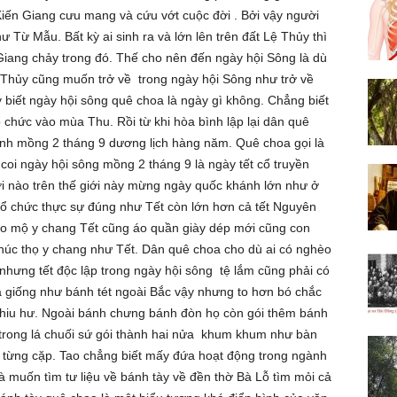
iến Giang cưu mang và cứu vớt cuộc đời . Bởi vậy người
Từ Mẫu. Bất kỳ ai sinh ra và lớn lên trên đất Lệ Thủy thì
iang chảy trong đó. Thế cho nên đến ngày hội Sông là dù
Thủy cũng muốn trở về trong ngày hội Sông như trở về
biết ngày hội sông quê choa là ngày gì không. Chẳng biết
 chức vào mùa Thu. Rồi từ khi hòa bình lập lại dân quê
nh mồng 2 tháng 9 dương lịch hàng năm. Quê choa gọi là
coi ngày hội sông mồng 2 tháng 9 là ngày tết cổ truyền
ơi nào trên thế giới này mừng ngày quốc khánh lớn như ở
tổ chức thực sự đúng như Tết còn lớn hơn cả tết Nguyên
ảo mộ y chang Tết cũng áo quần giày dép mới cũng con
chúc thọ y chang như Tết. Dân quê choa cho dù ai có nghèo
hưng tết độc lập trong ngày hội sông tệ lắm cũng phải có
giống như bánh tét ngoài Bắc vậy nhưng to hơn bó chắc
thiu hư. Ngoài bánh chưng bánh đòn họ còn gói thêm bánh
trong lá chuối sứ gói thành hai nửa khum khum như bàn
nh từng cặp. Tao chẳng biết mấy đứa hoạt động trong ngành
 muốn tìm tư liệu về bánh tày về đền thờ Bà Lỗ tìm mỏi cả