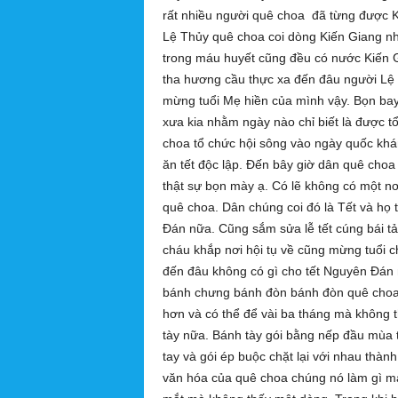
rất nhiều người quê choa đã từng được K
Lệ Thủy quê choa coi dòng Kiến Giang như 
trong máu huyết cũng đều có nước Kiến G
tha hương cầu thực xa đến đâu người Lệ 
mừng tuổi Mẹ hiền của mình vậy. Bọn bay 
xưa kia nhằm ngày nào chỉ biết là được tổ
choa tổ chức hội sông vào ngày quốc khá
ăn tết độc lập. Đến bây giờ dân quê choa 
thật sự bọn mày ạ. Có lẽ không có một n
quê choa. Dân chúng coi đó là Tết và họ 
Đán nữa. Cũng sắm sửa lễ tết cúng bái t
cháu khắp nơi hội tụ về cũng mừng tuổi 
đến đâu không có gì cho tết Nguyên Đán n
bánh chưng bánh đòn bánh đòn quê choa 
hơn và có thể để vài ba tháng mà không 
tày nữa. Bánh tày gói bằng nếp đầu mùa 
tay và gói ép buộc chặt lại với nhau thà
văn hóa của quê choa chúng nó làm gì mà