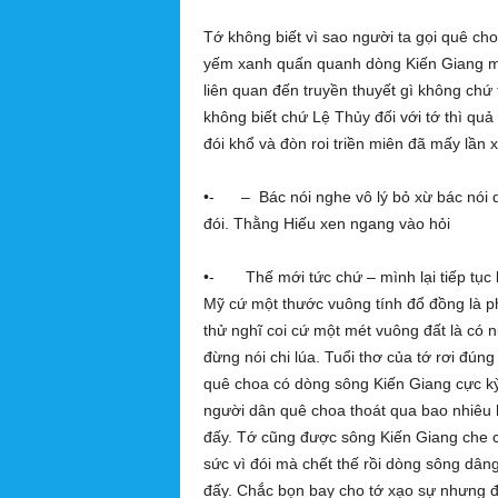
g
h
Tớ không biết vì sao người ta gọi quê cho
ĩ
yếm xanh quấn quanh dòng Kiến Giang mỹ
a
liên quan đến truyền thuyết gì không chứ 
không biết chứ Lệ Thủy đối với tớ thì quả
đói khổ và đòn roi triền miên đã mấy lần 
•- – Bác nói nghe vô lý bỏ xừ bác nói q
đói. Thằng Hiếu xen ngang vào hỏi
•- Thế mới tức chứ – mình lại tiếp tục 
Mỹ cứ một thước vuông tính đổ đồng là p
thử nghĩ coi cứ một mét vuông đất là có 
đừng nói chi lúa. Tuổi thơ của tớ rơi đúng
quê choa có dòng sông Kiến Giang cực kỳ
người dân quê choa thoát qua bao nhiêu
đấy. Tớ cũng được sông Kiến Giang che ch
sức vì đói mà chết thế rồi dòng sông dân
đấy. Chắc bọn bay cho tớ xạo sự nhưng đó