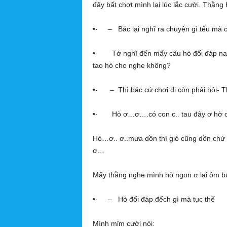
đây bất chợt mình lại lúc lắc cười. Thằng H
•- – Bác lại nghĩ ra chuyện gì tếu mà 
•- Tớ nghĩ đến mấy câu hò đối đáp nam
tao hò cho nghe không?
•- – Thì bác cứ chơi đi còn phải hỏi- T
•- Hò ơ…ơ….có con c.. tau đây ơ hờ 
Hò…ơ.. ơ..mưa dồn thì gió cũng dồn chứ eng
ơ…
Mấy thằng nghe mình hò ngon ơ lại ôm b
•- – Hò đối đáp đếch gì mà tục thế
Mình mỉm cười nói: