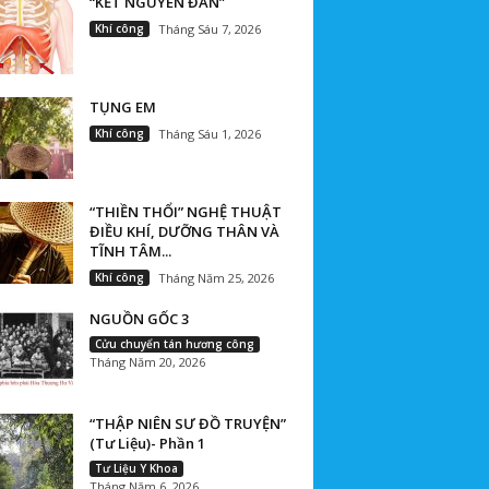
“KẾT NGUYÊN ĐAN”
Khí công
Tháng Sáu 7, 2026
TỤNG EM
Khí công
Tháng Sáu 1, 2026
“THIỀN THỔI” NGHỆ THUẬT
ĐIỀU KHÍ, DƯỠNG THÂN VÀ
TĨNH TÂM...
Khí công
Tháng Năm 25, 2026
NGUỒN GỐC 3
Cửu chuyển tán hương công
Tháng Năm 20, 2026
“THẬP NIÊN SƯ ĐỒ TRUYỆN”
(Tư Liệu)- Phần 1
Tư Liệu Y Khoa
Tháng Năm 6, 2026