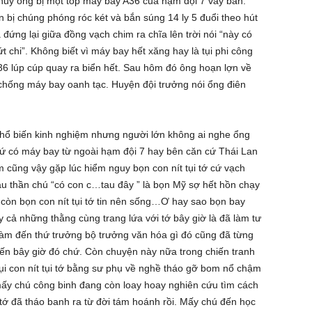
hủy ổng bị một tốp máy bay A36 của hạm đội 7 vây bắn.
bị chúng phóng róc két và bắn súng 14 ly 5 đuổi theo hút
ứng lại giữa đồng vạch chim ra chĩa lên trời nói “này có
t chi”. Không biết vì máy bay hết xăng hay là tụi phi công
36 lúp cúp quay ra biển hết. Sau hôm đó ông hoạn lợn về
 chống máy bay oanh tạc. Huyện đội trưởng nói ổng điên
phổ biến kinh nghiệm nhưng người lớn không ai nghe ổng
đó cứ có máy bay từ ngoài hạm đội 7 hay bên căn cứ Thái Lan
 cũng vậy gặp lúc hiểm nguy bọn con nít tụi tớ cứ vạch
câu thần chú “có con c…tau đây ” là bọn Mỹ sợ hết hồn chạy
 còn bọn con nít tụi tớ tin nên sống…Ơ hay sao bọn bay
 cả những thằng cùng trang lứa với tớ bây giờ là đã làm tư
làm đến thứ trưởng bộ trưởng văn hóa gì đó cũng đã từng
đến bây giờ đó chứ. Còn chuyện này nữa trong chiến tranh
tụi con nít tụi tớ bằng sư phụ về nghề tháo gỡ bom nổ chậm
mấy chú công binh đang còn loay hoay nghiên cứu tìm cách
 tớ đã tháo banh ra từ đời tám hoánh rồi. Mấy chú đến học