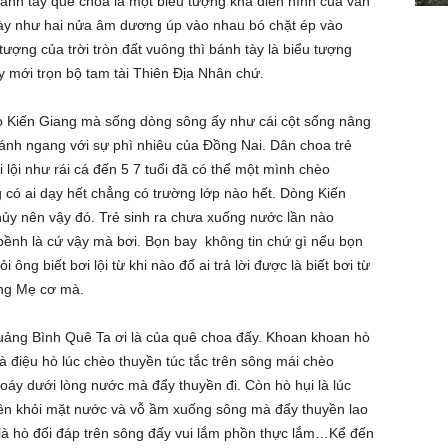
ánh tày quê choa là một biểu tượng khá điển hình của văn
tày như hai nửa âm dương úp vào nhau bó chặt ép vào
ợng của trời tròn đất vuông thì bánh tày là biểu tượng
 mới trọn bộ tam tài Thiên Địa Nhân chứ.
 Kiến Giang mà sống dòng sông ấy như cái cột sống nâng
ánh ngang với sự phì nhiêu của Đồng Nai. Dân choa trẻ
lội như rái cá đến 5 7 tuổi đã có thể một mình chèo
 có ai dạy hết chẳng có trường lớp nào hết. Dòng Kiến
hủy nên vậy đó. Trẻ sinh ra chưa xuống nước lần nào
ềnh là cứ vậy mà bơi. Bọn bay không tin chứ gì nếu bọn
ng biết bơi lội từ khi nào đố ai trả lời được là biết bơi từ
bụng Mẹ cơ mà.
Quảng Bình Quê Ta ơi là của quê choa đấy. Khoan khoan hò
 điệu hò lúc chèo thuyền túc tắc trên sông mái chèo
oáy dưới lòng nước mà đẩy thuyền đi. Còn hò hụi là lúc
ên khỏi mặt nước và vỗ ầm xuống sông mà đẩy thuyền lao
 là hò đối đáp trên sông đấy vui lắm phồn thực lắm…Kể đến