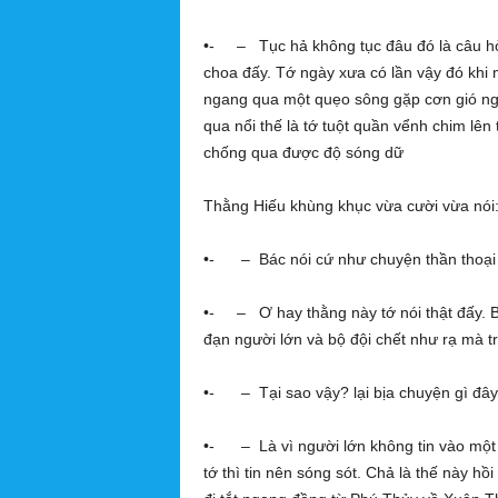
•- – Tục hả không tục đâu đó là câu hò
choa đấy. Tớ ngày xưa có lần vậy đó khi 
ngang qua một quẹo sông gặp cơn gió ng
qua nổi thế là tớ tuột quần vểnh chim lê
chống qua được độ sóng dữ
Thằng Hiếu khùng khục vừa cười vừa nói
•- – Bác nói cứ như chuyện thần thoại 
•- – Ơ hay thằng này tớ nói thật đấy. Bọ
đạn người lớn và bộ đội chết như rạ mà 
•- – Tại sao vậy? lại bịa chuyện gì đây
•- – Là vì người lớn không tin vào một k
tớ thì tin nên sóng sót. Chả là thế này 