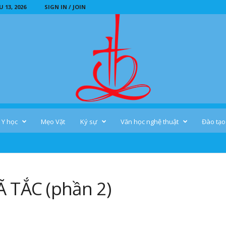
 13, 2026
SIGN IN / JOIN
Y học
Mẹo Vặt
Ký sự
Văn học nghệ thuật
Đào tạo
 TẮC (phần 2)