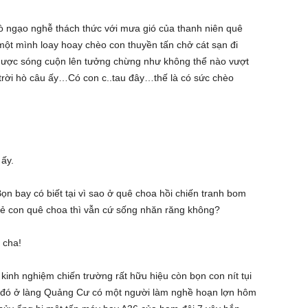
 ngạo nghễ thách thức với mưa gió của thanh niên quê
một mình loay hoay chèo con thuyền tấn chở cát sạn đi
ược sóng cuộn lên tưởng chừng như không thể nào vượt
n trời hò câu ấy…Có con c..tau đây…thế là có sức chèo
:
ấy.
n bay có biết tại vì sao ở quê choa hồi chiến tranh bom
trẻ con quê choa thì vẫn cứ sống nhăn răng không?
 cha!
inh nghiệm chiến trường rất hữu hiệu còn bọn con nít tụi
hồi đó ở làng Quảng Cư có một người làm nghề hoạn lợn hôm