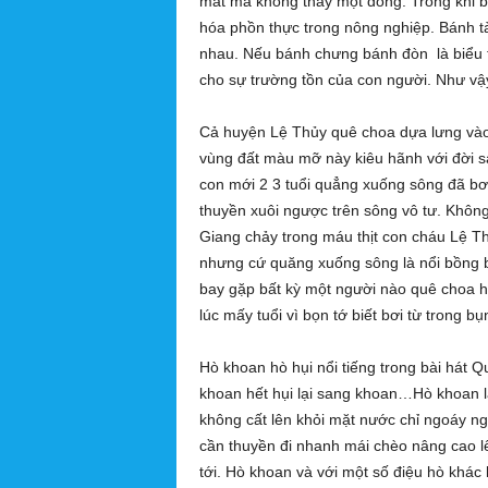
mắt mà không thấy một dòng. Trong khi b
hóa phồn thực trong nông nghiệp. Bánh 
nhau. Nếu bánh chưng bánh đòn là biểu tư
cho sự trường tồn của con người. Như vậy
Cả huyện Lệ Thủy quê choa dựa lưng vào
vùng đất màu mỡ này kiêu hãnh với đời s
con mới 2 3 tuổi quẳng xuống sông đã bơi 
thuyền xuôi ngược trên sông vô tư. Không
Giang chảy trong máu thịt con cháu Lệ T
nhưng cứ quăng xuống sông là nổi bồng b
bay gặp bất kỳ một người nào quê choa hỏi ô
lúc mấy tuổi vì bọn tớ biết bơi từ trong 
Hò khoan hò hụi nổi tiếng trong bài hát 
khoan hết hụi lại sang khoan…Hò khoan là
không cất lên khỏi mặt nước chỉ ngoáy ng
cần thuyền đi nhanh mái chèo nâng cao l
tới. Hò khoan và với một số điệu hò khác