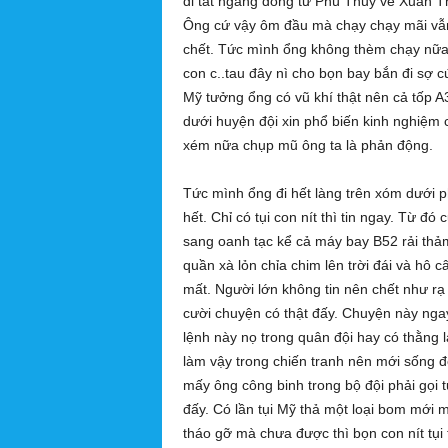
đi tắt ngang đồng từ Phú Thủy về Xuân T
Ông cứ vậy ôm đầu mà chạy chạy mãi vẫn 
chết. Tức mình ổng không thèm chạy nữa đ
con c..tau đây nì cho bọn bay bắn đi sợ cứ
Mỹ tưởng ổng có vũ khí thật nên cả tốp A
dưới huyện đội xin phổ biến kinh nghiệm
xém nữa chụp mũ ông ta là phản động.
Tức mình ổng đi hết làng trên xóm dưới 
hết. Chỉ có tụi con nít thì tin ngay. Từ 
sang oanh tạc kể cả máy bay B52 rải thảm
quần xà lỏn chỉa chim lên trời đái và hô 
mất. Người lớn không tin nên chết như rạ
cười chuyện có thật đấy. Chuyện này ngay
lệnh này nọ trong quân đội hay có thằng 
làm vậy trong chiến tranh nên mới sống 
mấy ông công binh trong bộ đội phải gọi 
đấy. Có lần tụi Mỹ thả một loại bom mới 
tháo gỡ mà chưa được thì bọn con nít tụi