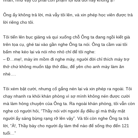
nhân, như vậy có phải con phạm tội lừa dối hay không ạ?
Ông ấy không trả lời, mà vẫy tôi lên, và xin phép học viên được trả
lời riêng cho tôi.
Tôi tiến lên bục giảng và quì xuống chỗ Ông ta đang ngồi kiết già
trên tọa cụ, ghé tai vào gần nghe Ông ta nói. Ông ta cầm vai tôi
bấm nhẹ kéo lại và nói nho nhỏ chỉ để tôi nghe:
– Đ…mẹ!, mày im mồm đi nghe mày, người đời chỉ thích máy trợ
thở chứ không muốn tập thở đâu, để yên cho anh mày làm ăn
nhé….
Tôi xém bật cười, nhưng cố gắng nén lại và xin phép ra ngoài. Tôi
chạy nhanh ra khỏi khán phòng vì sợ mình không nén được cười
mà làm hỏng chuyện của Ông ta. Ra ngoài khán phòng, tôi vẫn còn
nghe có người hỏi, “Thầy nói với người ấy điều gì mà thấy mặt
người ấy sáng bừng rạng rỡ lên vậy”. Và tôi còn nghe Ông ta trả
lời, “À!, Thầy bày cho người ấy làm thế nào để sống thọ đến 121
tuổi…”