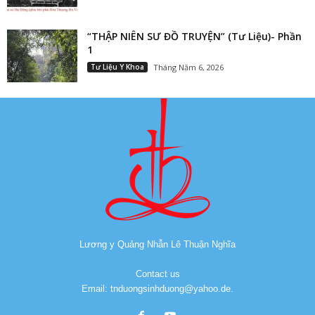
“THẬP NIÊN SƯ ĐỒ TRUYỆN” (Tư Liệu)- Phần
1
Tư Liệu Y Khoa
Tháng Năm 6, 2026
Lương y Quảng Nhẫn Lê Thuận Nghĩa
Contact us
Email: tnduongsinhduong@yahoo.de.