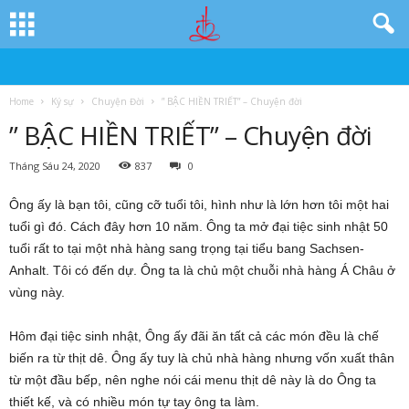
Home
Ký sự
Chuyện Đời
” BẬC HIỀN TRIẾT” – Chuyện đời
” BẬC HIỀN TRIẾT” – Chuyện đời
Tháng Sáu 24, 2020
837
0
Ông ấy là bạn tôi, cũng cỡ tuổi tôi, hình như là lớn hơn tôi một hai
tuổi gì đó. Cách đây hơn 10 năm. Ông ta mở đại tiệc sinh nhật 50
tuổi rất to tại một nhà hàng sang trọng tại tiểu bang Sachsen-
Anhalt. Tôi có đến dự. Ông ta là chủ một chuỗi nhà hàng Á Châu ở
vùng này.
Hôm đại tiệc sinh nhật, Ông ấy đãi ăn tất cả các món đều là chế
biến ra từ thịt dê. Ông ấy tuy là chủ nhà hàng nhưng vốn xuất thân
từ một đầu bếp, nên nghe nói cái menu thịt dê này là do Ông ta
thiết kế, và có nhiều món tự tay ông ta làm.