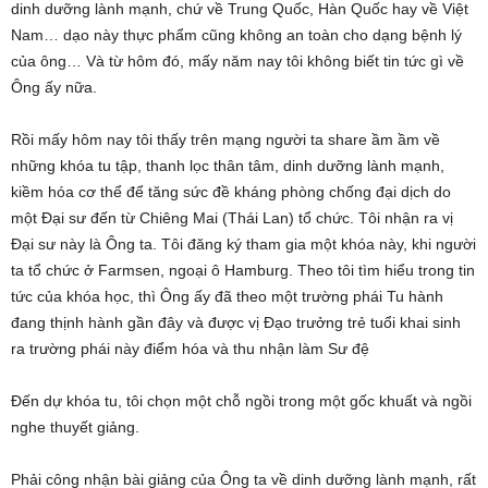
dinh dưỡng lành mạnh, chứ về Trung Quốc, Hàn Quốc hay về Việt
Nam… dạo này thực phẩm cũng không an toàn cho dạng bệnh lý
của ông… Và từ hôm đó, mấy năm nay tôi không biết tin tức gì về
Ông ấy nữa.
Rồi mấy hôm nay tôi thấy trên mạng người ta share ầm ầm về
những khóa tu tập, thanh lọc thân tâm, dinh dưỡng lành mạnh,
kiềm hóa cơ thể để tăng sức đề kháng phòng chống đại dịch do
một Đại sư đến từ Chiêng Mai (Thái Lan) tổ chức. Tôi nhận ra vị
Đại sư này là Ông ta. Tôi đăng ký tham gia một khóa này, khi người
ta tổ chức ở Farmsen, ngoại ô Hamburg. Theo tôi tìm hiểu trong tin
tức của khóa học, thì Ông ấy đã theo một trường phái Tu hành
đang thịnh hành gần đây và được vị Đạo trưởng trẻ tuổi khai sinh
ra trường phái này điểm hóa và thu nhận làm Sư đệ
Đến dự khóa tu, tôi chọn một chỗ ngồi trong một gốc khuất và ngồi
nghe thuyết giảng.
Phải công nhận bài giảng của Ông ta về dinh dưỡng lành mạnh, rất