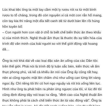
Lúc khai tiệc ông ta một tay cầm một ly rượu rót ra từ một bình
rượu to tổ chảng, trong đó còn nguyên xi cả một con rắn hổ mang,
còn tay kia thì nâng một dĩa tiết canh dê từ dưới bàn lên rồi hùng
hồn tuyên bố:
– Con người hơn con vật ở chỗ là biết chế biến thức ăn theo khẩu
vị của mình thích. Nghệ thuật ẩm thực là thước đo sự tiến hóa của
trình độ văn minh của loài người so với thế gíới động vật hoang
dã…
Ông ta nói khá dài về các loại đặc sản ăn uống của các Dân tộc
trên thế giới. Phải nói là trình độ lý luận sắc bén, kiến thức về ẩm
thực phong phú, và kể cả khiếu ăn nói của Ông ấy cũng rất hay,
nên ai cũng ngước mặt lên chăm chú như uống cạn từng lời vàng
ngọc ấy. Chỉ riêng tôi thì có hơi ngọ nguậy và rót trà uống liên tục.
Hình như ông ta phát hiện ra phản ứng ngược của tôi, vì lúc đó tôi
cũng định đứng dậy nói toạc ra rằng, “đỉnh cao của Nghệ thuật ẩm
thực không phải là cách chế biến thức ăn từ xác động vật”. Ông ta