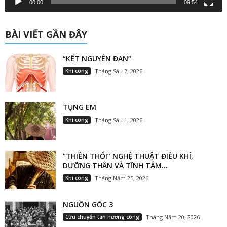
00:00
09:54
BÀI VIẾT GẦN ĐÂY
“KẾT NGUYÊN ĐAN”
Khí công
Tháng Sáu 7, 2026
TỤNG EM
Khí công
Tháng Sáu 1, 2026
“THIỀN THỔI” NGHỆ THUẬT ĐIỀU KHÍ,
DƯỠNG THÂN VÀ TĨNH TÂM...
Khí công
Tháng Năm 25, 2026
NGUỒN GỐC 3
Cửu chuyển tán hương công
Tháng Năm 20, 2026