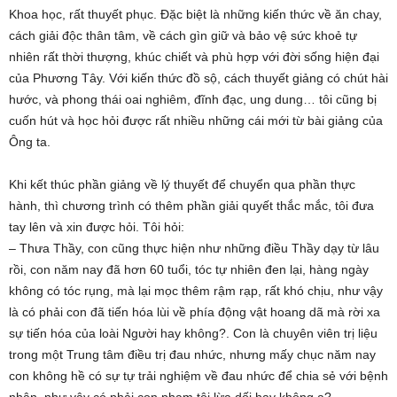
Khoa học, rất thuyết phục. Đặc biệt là những kiến thức về ăn chay,
cách giải độc thân tâm, về cách gìn giữ và bảo vệ sức khoẻ tự
nhiên rất thời thượng, khúc chiết và phù hợp với đời sống hiện đại
của Phương Tây. Với kiến thức đồ sộ, cách thuyết giảng có chút hài
hước, và phong thái oai nghiêm, đĩnh đạc, ung dung… tôi cũng bị
cuốn hút và học hỏi được rất nhiều những cái mới từ bài giảng của
Ông ta.
Khi kết thúc phần giảng về lý thuyết để chuyển qua phần thực
hành, thì chương trình có thêm phần giải quyết thắc mắc, tôi đưa
tay lên và xin được hỏi. Tôi hỏi:
– Thưa Thầy, con cũng thực hiện như những điều Thầy dạy từ lâu
rồi, con năm nay đã hơn 60 tuổi, tóc tự nhiên đen lại, hàng ngày
không có tóc rụng, mà lại mọc thêm rậm rạp, rất khó chịu, như vậy
là có phải con đã tiến hóa lùi về phía động vật hoang dã mà rời xa
sự tiến hóa của loài Người hay không?. Con là chuyên viên trị liệu
trong một Trung tâm điều trị đau nhức, nhưng mấy chục năm nay
con không hề có sự tự trải nghiệm về đau nhức để chia sẻ với bệnh