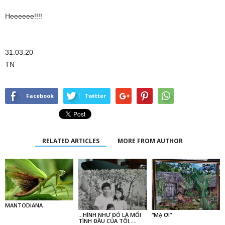
Heeeeee!!!!
31.03.20
TN
Facebook
Twitter
RELATED ARTICLES
MORE FROM AUTHOR
MANTODIANA
…HÌNH NHƯ ĐÓ LÀ MỐI
“MẠ ƠI”
TÌNH ĐẦU CỦA TÔI…..