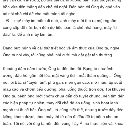
tay vẫn cầm ly rượu, bỏ dĩa tiết canh xuống bàn, vừa thuyết hùng
hồn vừa tiến thẳng đến chỗ tôi ngồi. Đến bên tôi Ông ấy ghé vào
tai nói nhỏ chỉ để cho một mình tôi nghe
– Đ… mẹ! mày im mồm đi nhé, anh mày mới tìm ra một nguồn
cung cấp dê núi, bọn đến dự tiệc toàn là chủ nhà hàng, mày “tịt
dậu” lại để anh mày làm ăn.
Đang bực mình về cái thứ triết học về ẩm thực của Ông ta, nghe
Ông ta nói vậy, tôi cũng phải phì cười mà gật gật tán thưởng…
Khoảng dăm năm trước, Ông ta đến tìm tôi. Bụng to như ễnh
ương, đầu hói gần hết tóc, mặt vàng ệch, mắt thâm quầng… Ông
nói, bị Bác sĩ “tuyên án”, phù gan, men gan cao, mỡ máu, áp suất
máu cao và chớm tiểu đường, phải uống thuốc trọn đời. Tôi khuyên
Ông ta, bệnh ông mới chớm chưa đến độ tuyệt chứng, nên tìm đến
các biện pháp tự nhiên, thay đổi chế độ ăn uống, sinh hoạt lành
mạnh thì ắt sẽ hết. Ông nói, tớ cũng biết thế, nhưng trước đây đéo
kiêng khem được, theo mày thì tớ nên đi đâu để trị bệnh cho an
toàn. Tôi nói với ông ta nên đến vùng Tây Á mà thực hiện vài khóa