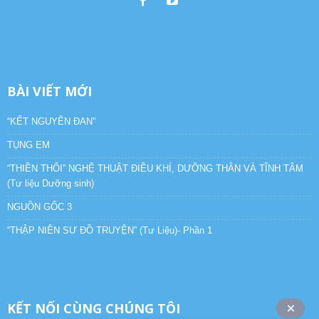
BÀI VIẾT MỚI
“KẾT NGUYÊN ĐAN”
TỤNG EM
“THIỀN THỔI” NGHỆ THUẬT ĐIỀU KHÍ, DƯỠNG THÂN VÀ TĨNH TÂM
(Tư liệu Dưỡng sinh)
NGUỒN GỐC 3
“THẬP NIÊN SƯ ĐỒ TRUYỆN” (Tư Liệu)- Phần 1
KẾT NỐI CÙNG CHÚNG TÔI